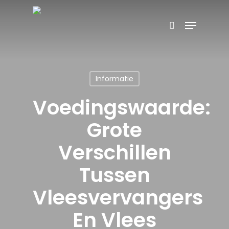
Skip
Menu
Producten
to
search
Zoeken
zoeken
main
content
Informatie
Voedingswaarde:
Grote
Verschillen
Tussen
Vleesvervangers
En Vlees