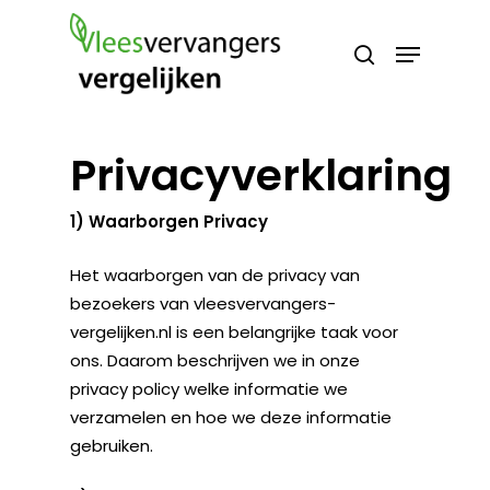
Skip
Menu
Producten
to
search
Zoeken
zoeken
Close
main
Menu
content
Privacyverklaring
1) Waarborgen Privacy
Het waarborgen van de privacy van
bezoekers van vleesvervangers-
vergelijken.nl is een belangrijke taak voor
ons. Daarom beschrijven we in onze
privacy policy welke informatie we
verzamelen en hoe we deze informatie
gebruiken.