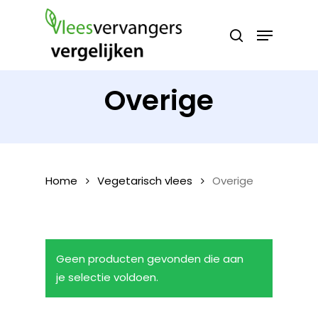
Skip
Menu
Producten
to
search
Zoeken
zoeken
main
content
Overige
Home
Vegetarisch vlees
Overige
Geen producten gevonden die aan
je selectie voldoen.