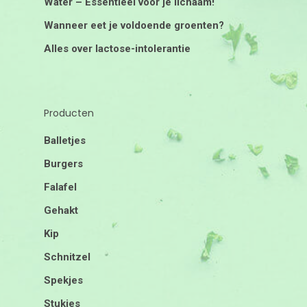
Water – Essentieel voor je lichaam!
Wanneer eet je voldoende groenten?
Alles over lactose-intolerantie
Producten
Balletjes
Burgers
Falafel
Gehakt
Kip
Schnitzel
Spekjes
Stukjes