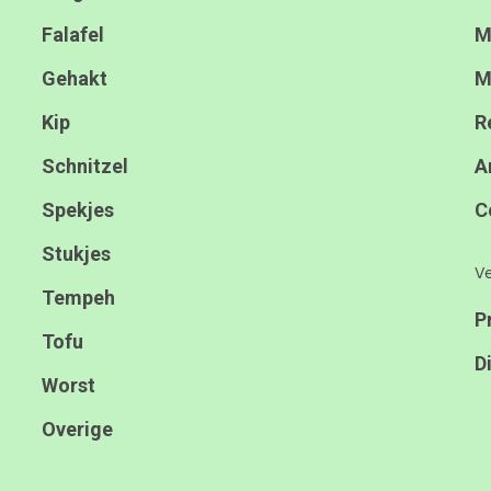
Falafel
M
Gehakt
M
Kip
R
Schnitzel
A
Spekjes
C
Stukjes
Ve
Tempeh
P
Tofu
D
Worst
Overige