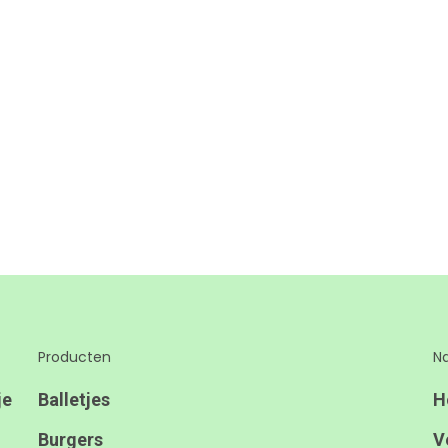
Producten
Na
je
Balletjes
H
Burgers
V