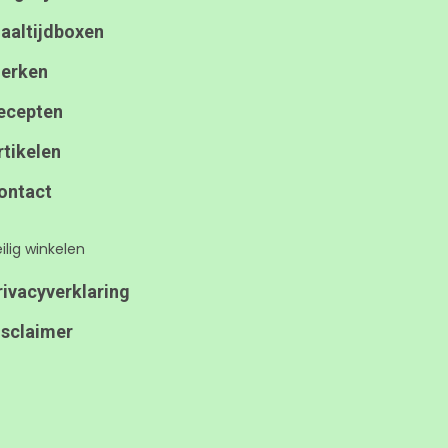
aaltijdboxen
erken
ecepten
rtikelen
ontact
ilig winkelen
rivacyverklaring
isclaimer