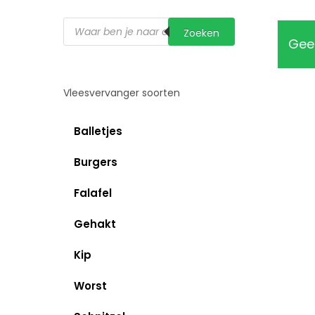
Producten
Zoeken
zoeken
Geen
Vleesvervanger soorten
Balletjes
Burgers
Falafel
Gehakt
Kip
Worst