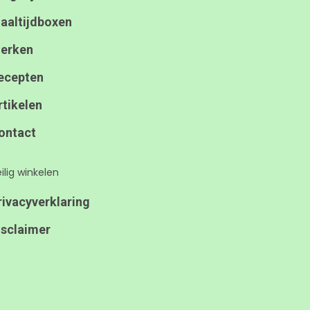
aaltijdboxen
erken
ecepten
rtikelen
ontact
ilig winkelen
rivacyverklaring
isclaimer