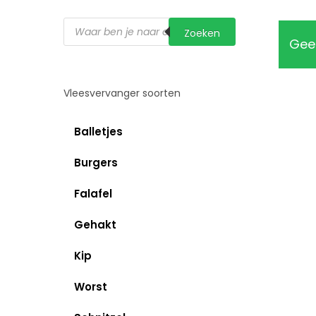
Producten
Zoeken
zoeken
Geen
Vleesvervanger soorten
Balletjes
Burgers
Falafel
Gehakt
Kip
Worst