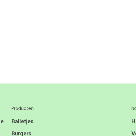
Producten
Na
je
Balletjes
H
Burgers
V