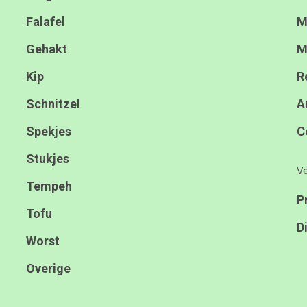
Falafel
M
Gehakt
M
Kip
R
Schnitzel
A
Spekjes
C
Stukjes
Ve
Tempeh
P
Tofu
D
Worst
Overige