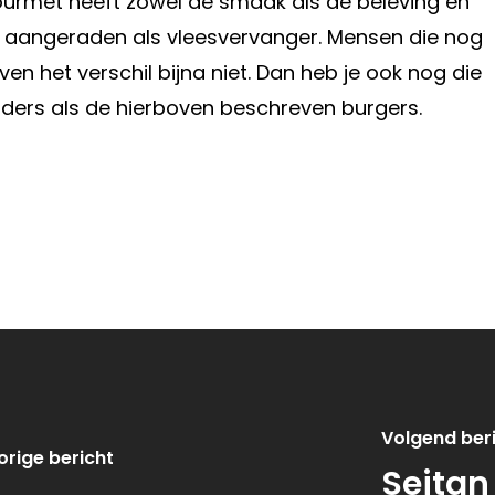
ourmet heeft zowel de smaak als de beleving en
aangeraden als vleesvervanger. Mensen die nog
n het verschil bijna niet. Dan heb je ook nog die
nders als de hierboven beschreven burgers.
Volgend ber
orige bericht
Seitan