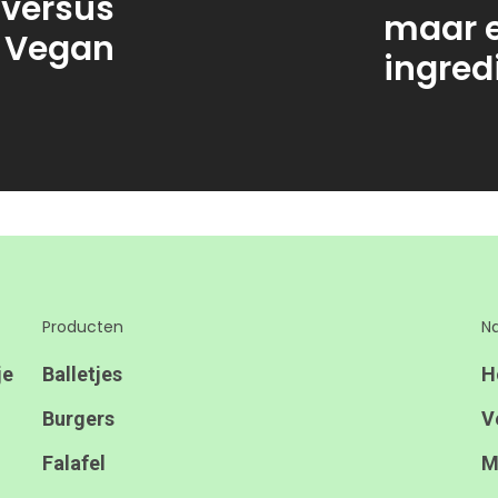
 versus
maar ei
Vegan
ingred
Producten
Na
je
Balletjes
H
Burgers
V
Falafel
M