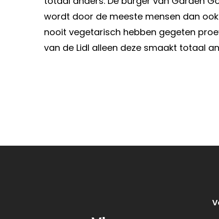
totaal anders. De burger van Garden G
wordt door de meeste mensen dan ook 
nooit vegetarisch hebben gegeten proeve
van de Lidl alleen deze smaakt totaal a
V