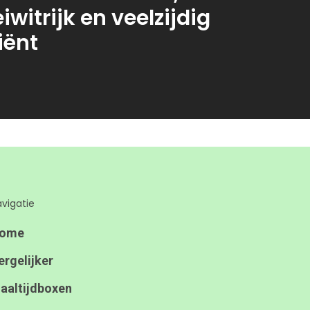
witrijk en veelzijdig
iënt
vigatie
ome
ergelijker
aaltijdboxen