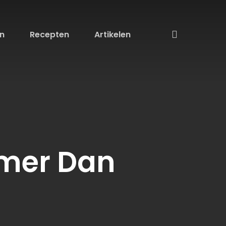
search
n
Recepten
Artikelen
Zoeken
amer Dan