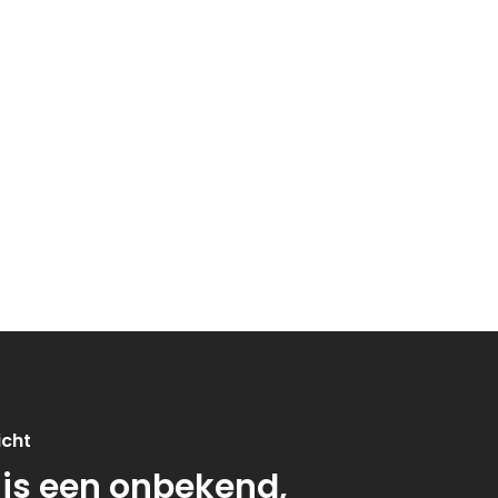
icht
 is een onbekend,