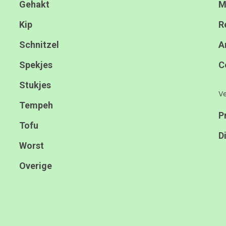
Gehakt
M
Kip
R
Schnitzel
A
Spekjes
C
Stukjes
Ve
Tempeh
P
Tofu
D
Worst
Overige