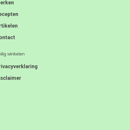
erken
ecepten
rtikelen
ontact
ilig winkelen
rivacyverklaring
isclaimer