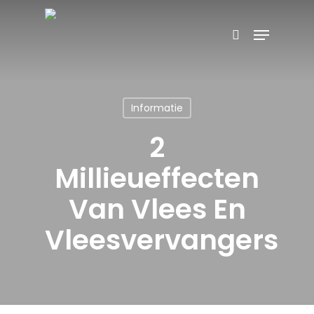
Skip
Menu
Producten
to
search
Zoeken
zoeken
main
content
Informatie
2
Millieueffecten
Van Vlees En
Vleesvervangers