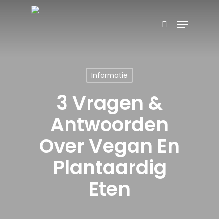
Skip
Menu
Producten
to
search
Zoeken
zoeken
main
content
Informatie
3 Vragen &
Antwoorden
Over Vegan En
Plantaardig
Eten