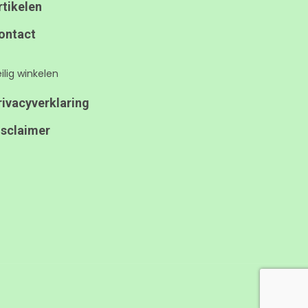
rtikelen
ontact
ilig winkelen
rivacyverklaring
isclaimer