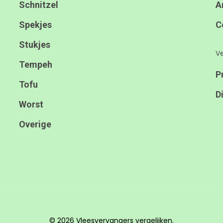
Schnitzel
A
Spekjes
C
Stukjes
Ve
Tempeh
P
Tofu
D
Worst
Overige
© 2026 Vleesvervangers vergelijken.