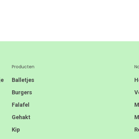
Producten
Na
je
Balletjes
H
Burgers
V
Falafel
M
Gehakt
M
Kip
R