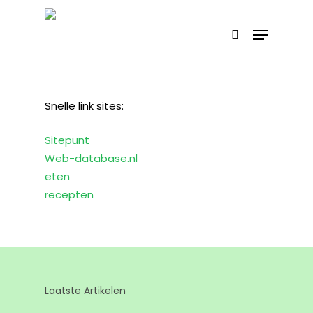
Skip
Menu
Producten
to
search
Zoeken
zoeken
main
content
Snelle link sites:
Sitepunt
Web-database.nl
eten
recepten
Laatste Artikelen